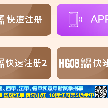
布的文章
大阪钢巴vs神户胜利船预测{hg222体育登录入口 
热文
本篇文章给大家谈谈大阪钢巴vs神户胜利船预测，以及大阪钢
的知识点，希望对各位有所帮助，不要忘了收藏本站喔。本文目录
宇宙飞船
/
体育问答
/
2025-05-18
/
2077 阅读
皇马vs埃尔切视频直播{hg222体育登录入口 28
热文
今天给各位分享皇马vs埃尔切视频直播的知识，其中也会对皇
释，如果能碰巧解决你现在面临的问题，别忘了关注本站，现在开
宇宙飞船
/
足球资讯
/
2025-01-12
/
2701 阅读