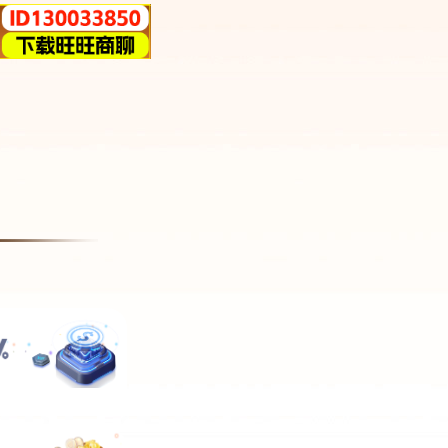
CC }
对阵进行解释，如果能碰巧
览：1、求0...
 28698.CC }
vs莱比锡比分预测对应的知
：1、德国...
28698.CC }