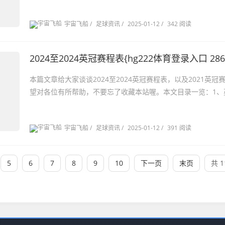
宇宙飞船
/
足球资讯
/
2025-01-12
/
342 阅读
2024至2024英冠赛程表{hg222体育登录入口 28698
本篇文章给大家谈谈2024至2024英冠赛程表，以及2021英
望对各位有所帮助，不要忘了收藏本站喔。本文目录一览：1、英超
宇宙飞船
/
足球资讯
/
2025-01-12
/
391 阅读
5
6
7
8
9
10
下一页
末页
共 1