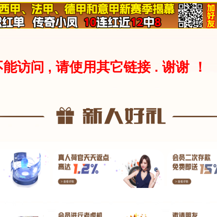
西甲36轮对阵表{hg222体育登录入口 28698.
热文
今天给各位分享西甲36轮对阵表的知识，其中也会对西甲38轮
解决你现在面临的问题，别忘了关注本站，现在开始吧！本文目录一
宇宙飞船
/
足球资讯
/
2025-01-12
/
2171 阅读
RB莱比锡VS弗赖堡前瞻预测{hg222体育登录入口
热文
本篇文章给大家谈谈RB莱比锡VS弗赖堡前瞻预测，以及弗赖堡
识点，希望对各位有所帮助，不要忘了收藏本站喔。本文目录一览
宇宙飞船
/
足球资讯
/
2025-01-12
/
2158 阅读
南安普顿和利物浦比分预测{hg222体育登录入口 
热文