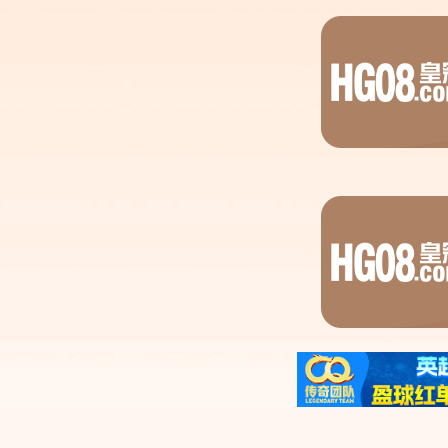
作者 宇宙飞船 发