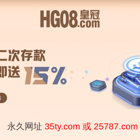
体育问答
pg电子
bg捕鱼
宇宙飞船
V
管理员
文章 11617 篇
|
评论 0 次