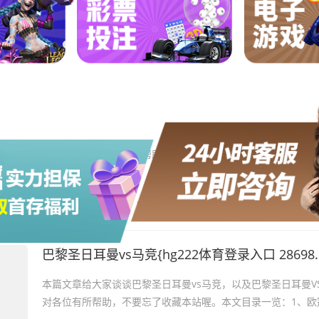
碰巧解决你现在面临的问题，别忘了关注本站，现在开始吧！本文
宇宙飞船
/
足球资讯
/
2025-01-12
/
464 阅读
美因茨VS霍芬海姆阵容预测{hg222体育登录入口 286
本篇文章给大家谈谈美因茨VS霍芬海姆阵容预测，以及美因茨v
识点，希望对各位有所帮助，不要忘了收藏本站喔。本文目录一览
宇宙飞船
/
足球资讯
/
2025-01-12
/
409 阅读
巴黎圣日耳曼vs马竞{hg222体育登录入口 28698.C
本篇文章给大家谈谈巴黎圣日耳曼vs马竞，以及巴黎圣日耳曼V
对各位有所帮助，不要忘了收藏本站喔。本文目录一览：1、欧冠