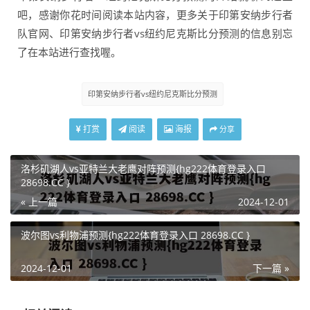
吧，感谢你花时间阅读本站内容，更多关于印第安纳步行者
队官网、印第安纳步行者vs纽约尼克斯比分预测的信息别忘
了在本站进行查找喔。
印第安纳步行者vs纽约尼克斯比分预测
打赏
阅读
海报
分享
洛杉矶湖人vs亚特兰大老鹰对阵预测{hg222体育登录入口
28698.CC }
« 上一篇
2024-12-01
波尔图vs利物浦预测{hg222体育登录入口 28698.CC }
2024-12-01
下一篇 »