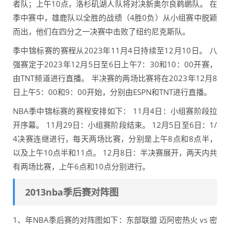
者队；上午10点，洛杉矶湖人队将对决新奥尔良鹈鹕队。 在
季中赛中，雄鹿队以全胜的战绩（4胜0负）从小组赛中脱颖
而出，他们在四分之一决赛中击败了纽约尼克斯队。
季中锦标赛的赛程从2023年11月4日持续至12月10日。 八
强赛定于2023年12月5日至6日上午7：30和10：00开赛，
由TNT频道进行直播。 半决赛的两场比赛将在2023年12月8
日上午5：00和9：00开始，分别由ESPN和TNT进行直播。
NBA季中锦标赛的赛程安排如下： 11月4日：小组赛阶段拉
开序幕。 11月29日：小组赛阶段结束。 12月5日至6日：1/
4决赛连继进行，每天两场比赛，分别是上午8点和8点半，
以及上午10点半和11点。 12月8日：半决赛展开，两天内共
有两场比赛，上午6点和10点分别进行。
2013nba季后赛对阵图
1、年NBA季后赛的对阵图如下：东部联盟 迈阿密热火 vs 密