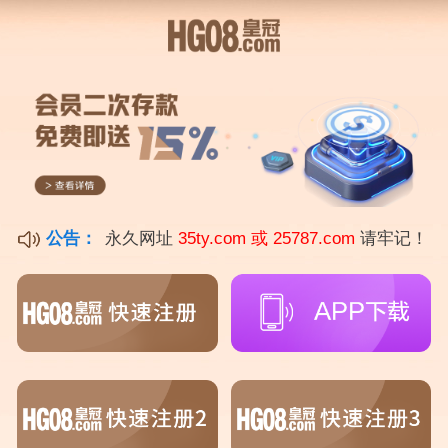
当前位置：
首页
篮球资讯
印第安纳步行者vs纽约尼克斯比分预测{hg222体育登录入口 28698.CC }
正文
印第安纳步行者vs纽约尼克斯比分预测{hg222
体育登录入口 28698.CC }
李子说球
/
2024-12-01 14:07:18
/
299阅读
/
0评论
V
管理员
此篇文章发布距今已超过
614
天，您需要注意文章的内
容或图片是否可用！
本篇文章给大家谈谈印第安纳步行者vs纽约尼克斯比分预
测，以及印第安纳步行者队官网对应的知识点，希望对各位