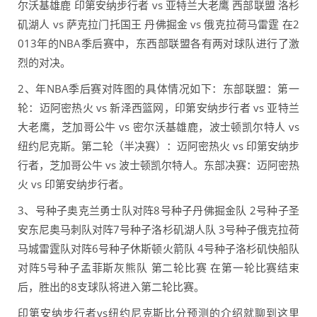
尔沃基雄鹿 印第安纳步行者 vs 亚特兰大老鹰 西部联盟 洛杉
矶湖人 vs 萨克拉门托国王 丹佛掘金 vs 俄克拉荷马雷霆 在2
013年的NBA季后赛中，东西部联盟各有两对球队进行了激
烈的对决。
2、年NBA季后赛对阵图的具体情况如下：东部联盟：第一
轮：迈阿密热火 vs 新泽西篮网，印第安纳步行者 vs 亚特兰
大老鹰，芝加哥公牛 vs 密尔沃基雄鹿，波士顿凯尔特人 vs
纽约尼克斯。第二轮（半决赛）：迈阿密热火 vs 印第安纳步
行者，芝加哥公牛 vs 波士顿凯尔特人。东部决赛：迈阿密热
火 vs 印第安纳步行者。
3、号种子奥克兰勇士队对阵8号种子丹佛掘金队 2号种子圣
安东尼奥马刺队对阵7号种子洛杉矶湖人队 3号种子俄克拉荷
马城雷霆队对阵6号种子休斯顿火箭队 4号种子洛杉矶快船队
对阵5号种子孟菲斯灰熊队 第二轮比赛 在第一轮比赛结束
后，胜出的8支球队将进入第二轮比赛。
印第安纳步行者vs纽约尼克斯比分预测的介绍就聊到这里