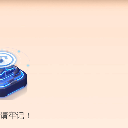
QQ登陆
注册/
登录
搜索一下
0
李子说球
V
管理员
文章 11630 篇
|
评论 0 次
最新文章
阿森纳VS水晶宫前瞻预测{hg222体育登录入口 28698.CC }
02/27
忘
德甲霍芬海姆VS门兴格拉德巴赫比分预测{hg222体育登录入口 28698.CC }
02/27