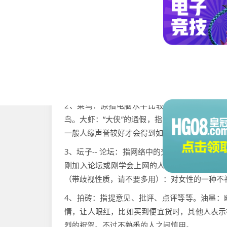
网络名词解释:菜鸟,拍砖,斑竹,顶。
1、就是骂人，拍砖在现代网络中就是骂人，还是有
“支持、喝彩、赞成”。“顶”一词是从“RE”发展过
中，只要你回复一个帖子，标题上就自动加上“RE
2、菜鸟：原指电脑水平比较低的人，后来广
鸟。大虾：“大侠”的通假，指网龄比较长的资
一般人缘声誉较好才会得到如此称呼。
3、坛子-- 论坛：指网络中的交流平台，用户可
刚加入论坛或刚学会上网的人。 老鸟，大虾--
（带歧视性质，请不要多用）：对女性的一种不
4、拍砖：指提意见、批评、点评等等。油墨：幽
情，让人眼红，比如买到便宜货时，其他人表示
烈的祝贺。不过不熟悉的人之间慎用。