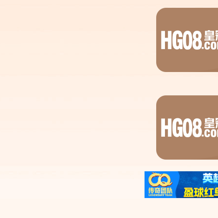
了收藏本站喔。
本文目录一览：
1、
PG各种热门游戏
2、
pg麻将胡了1如何卡三个胡
3、
网络名词解释:菜鸟,拍砖,斑竹,顶。
4、
谁能对出此对?(是中国人的,喜欢研究对对子
5、
关于一部电影
PG各种热门游戏
1、麻将胡了：这款游戏巧妙地将策略与运气结
魅力。 迎财神：游戏中，玩家化身为财神使者
2、作为一家知名游戏公司，PG推出了众多备受
行的作品。 《魔兽世界》是一款大型多人在线