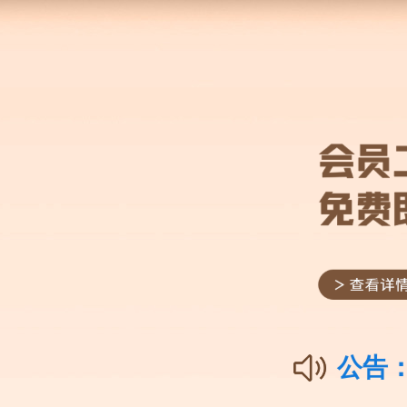
首页
足球资讯
篮球资讯
体育知识
当前位置：
首页
pg电子
麻将胡了PG网页版{PG电子送
正文
麻将胡了PG网页版{PG电子送8元 2
李子说球
/
2024-09-10 23:49:1
V
管理员
此篇文章发布距今已超过
本篇文章给大家谈谈麻将胡了PG网页版，以及