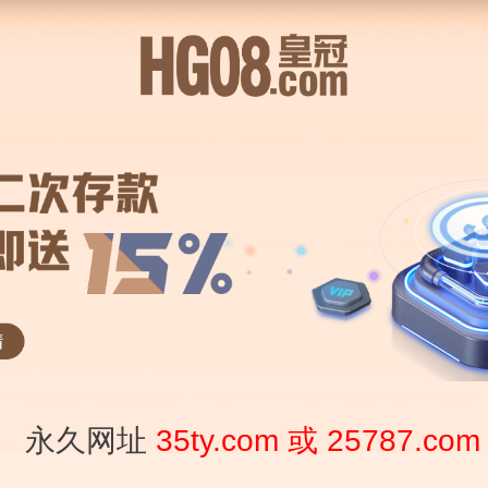
体育问答
pg电子
bg捕鱼
8元 28698.CC }
8698.CC }
09
1
9
/
247阅读
/
0评论
696
天，您需要注意文章的内容或图片是否可用！
胡乐麻将安卓版官方下载对应的知识点，希望对各位有所帮助，不要