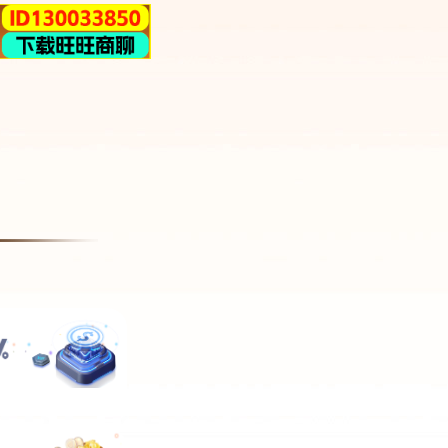
波士顿凯尔特人vs亚特兰大老鹰对阵预测
萨克拉门托国王vs金州勇士赛前预测
印第安纳步行者vs布鲁克林篮网对阵预测
的
不
明尼苏达森林狼vs新奥尔良鹈鹕大小球预测
犹他爵士vs孟菲斯灰熊赛前预测
明尼苏达森林狼vs丹佛掘金分析预测
你
最新留言
比
策
麻
时
作