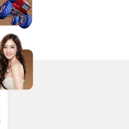
示
）
老
，
：
生
事
强