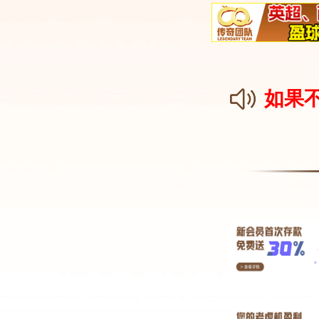
以在游戏中扮演不同角色，体验不同的职业技能
3、PG是一家游戏公司，旗下有多款游戏都受到
游戏。《魔兽世界》《魔兽世界》是一款大型多
同的角色，体验不同的职业和技能。
4、然而，以下是一些在PG游戏中可能赚钱的方
可以通过合理规划和管理来赚取游戏中的虚拟货
赛获得奖励或是出售你的比赛收获来赚取虚拟货
pg麻将胡了1如何卡三个胡
1、pg麻将胡了1可以通过特定策略来卡三个胡
略。了解麻将规则是基础。麻将的玩法多样，而
将来说，掌握其中的番种、底花、计点等规则是
2、第三，运用策略性打牌技巧。这包括保留关
刻，做出正确的决策，如是否冒险听大牌或及
用。