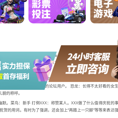
其自己的特点的骂 斑竹就是版主 顶 就是 在网民语言中，“顶”表
来的，RE是英文REPLY的简写，“回复”的意思。在早期的BBS（论坛
”。
泛运用于现实生活中，指在某领域不太拿手的人。与之相对的就是
深网虫，或者某一方面（如电脑技术，或者文章水平）特别高超的人
以在此发布和回复帖子。 菜鸟，小虾，初哥-- 就是初级水平的新人
 高手：经验丰富，技能娴熟的论坛用户。 恐龙：长得不太好看的女
礼貌的称呼。
默。菜鸟：新手 打倒XXX：称赞某人。XXX做了什么值得庆祝的
祝贺的用词。有时为了强调，还会加上“再踏上一只脚”等等来表达