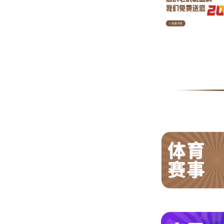
3、麻将中胡三张牌的技巧 胡三张即和牌池、桌
张即和绝张，麻将术语是指当听的牌已经有三张
目
录
[+]