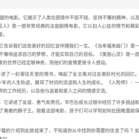
希望的电影。它展示了人类在困境中不屈不挠、坚持不懈的精神，以
方证人》是一部非常经典的法庭剧情电影，它以扣人心弦的情节和精
爱。
它告诉我们这些美好的回忆会伴随我们一生。《当幸福来敲门》是
不懈地追求自己的梦想，才能实现自己的目标。《美丽心灵》是一
家的世界已经足够神奇，而他们的爱情更是令人感动。
讲述了一封寄往天堂的情书，唤起了女主角对过去美好时光的回忆
少年的人生轨迹，展现了时间的流逝和人生的成长。 《入殓师》：
师的工作经历，以及他与逝者和家人之间的情感交流。
，它讲述了友谊、勇气和责任。辛巴在成长过程中经历了许多挑战
了勇敢的狮子王。观看这部电影，孩子们可以学到如何在困难面前
下载的介绍到此就结束了，不知道你从中找到你需要的信息了吗 ？
本站。