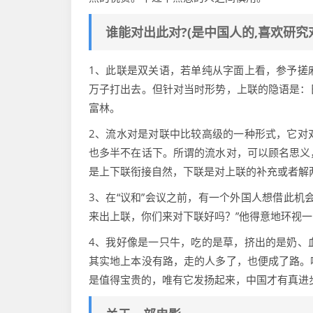
谁能对出此对?(是中国人的,喜欢研究
1、此联是双关语，若单纯从字面上看，参予搓
万子打出去。但针对当时形势，上联的隐语是：
富林。
2、流水对是对联中比较高级的一种形式，它对
也多半不在话下。所谓的流水对，可以顾名思义
是上下联衔接自然，下联是对上联的补充或者解
3、在“议和”会议之前，有一个外国人想借此机
来出上联，你们来对下联好吗？”他得意地环视一
4、我好像是一只牛，吃的是草，挤出的是奶、
其实地上本没有路，走的人多了，也便成了路。
是值得宝贵的，唯有它发扬起来，中国才有真进