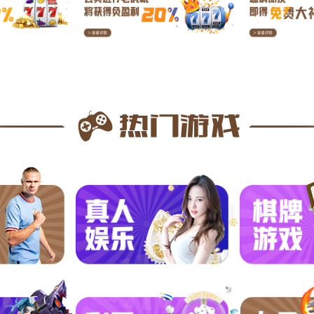
面已亮明的三张相同牌所剩的第4张牌（抢杠和不计和绝张）。 胡
在桌上亮明，这就是和绝张。