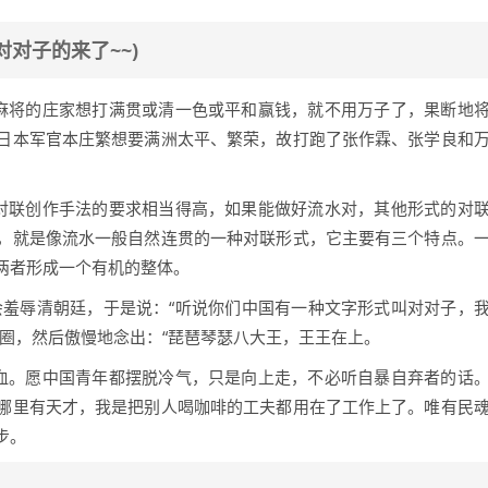
对对子的来了~~)
麻将的庄家想打满贯或清一色或平和赢钱，就不用万子了，果断地
日本军官本庄繁想要满洲太平、繁荣，故打跑了张作霖、张学良和
对联创作手法的要求相当得高，如果能做好流水对，其他形式的对
，就是像流水一般自然连贯的一种对联形式，它主要有三个特点。
两者形成一个有机的整体。
会羞辱清朝廷，于是说：“听说你们中国有一种文字形式叫对对子，
圈，然后傲慢地念出：“琵琶琴瑟八大王，王王在上。
血。愿中国青年都摆脱冷气，只是向上走，不必听自暴自弃者的话
哪里有天才，我是把别人喝咖啡的工夫都用在了工作上了。唯有民
步。