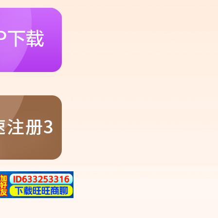
里斯本竞技vs波尔图{hg222体育登录入口 28698.CC }
01/12
网站分类
足球资讯
篮球资讯
体育知识
体育问答
pg电子
bg捕鱼
标签列表
明天英超联赛比分预测
亚特兰大老鹰vs印第安纳步行者对阵预测
萨克拉门托国王vs犹他爵士比分预测
特
印第安纳步行者vs纽约尼克斯比分预测
底特律活塞vs多伦多猛龙对阵预测
俄克拉荷马城雷霆vs丹佛掘金大小球预测
流
纽约尼克斯vs底特律活塞大小球预测
奥兰多魔术vs克里夫兰骑士分析预测
萨克拉门托国王vs休斯顿火箭大小球预测
可
伯恩利VS卢顿比分预测
达拉斯独行侠vs丹佛掘金分析预测
孟菲斯灰熊vs俄克拉荷马城雷霆分析预测