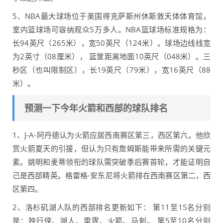
5、NBA最大球场位于美国得克萨斯州休斯敦天体体育馆，
室内篮球场可容纳观众5万多人。NBA篮球场标准规格为：
长94英尺（265米），宽50英尺（124米）。球场边线线宽
为2英寸（08厘米）， 篮筐距离地面10英尺（048米）。三
秒区（也叫限制区），长19英尺（79米），宽16英尺（88
米）。
预测一下今年火箭和西部的球队排名
1、J-A-阿丹德认为火箭应居西南赛区第三，西区第六。他欣
赏火箭夏天的引援，但认为只有詹姆斯能带来所需的关键元
素。姚明和麦蒂领衔的球队需突破季后赛首轮，才能证明自
己是西部精英。格雷格-安东尼将火箭排在西南赛区第二，西
区第四。
2、洛杉矶湖人队的西部排名更新如下： 第11至15名分别
是：独行侠、湖人、雷霆、火箭、马刺。 第5至10名分别