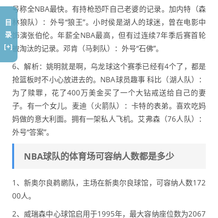
号称全NBA最快。有持枪恐吓自己老婆的记录。加内特（森
林狼队）：外号“狼王”。小时侯是湖人的球迷，曾在电影中
目
录
饰演张伯伦。年薪全NBA最高，但有过连续7年季后赛首轮
[+]
被淘汰的记录。邓肯（马刺队）：外号“石佛”。
6、解析：姚明就是啊，乌龙球这个赛季已经有4个了，都是
抢篮板时不小心放进去的。NBA球员趣事 科比（湖人队）：
为了赎罪，花了400万美金买了一个大钻戒送给自己的妻
子。有一个女儿。麦迪（火箭队）：卡特的表弟。喜欢吃妈
妈做的意大利面。拥有一架私人飞机。艾弗森（76人队）：
外号“答案”。
NBA球队的体育场可容纳人数都是多少
1、新奥尔良鹈鹕队，主场在新奥尔良球馆，可容纳人数172
00人。
2、威瑞森中心球馆启用于1995年，最大容纳座位数为2067