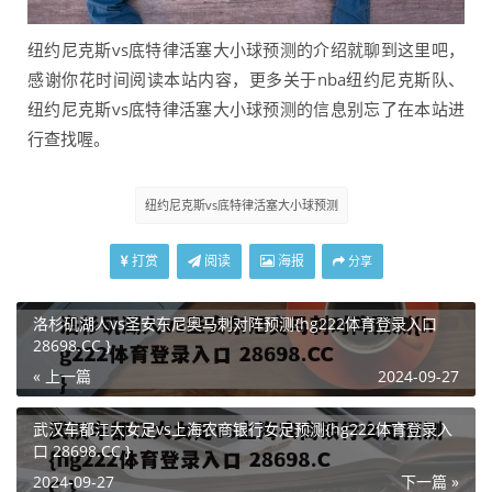
纽约尼克斯vs底特律活塞大小球预测的介绍就聊到这里吧，
感谢你花时间阅读本站内容，更多关于nba纽约尼克斯队、
纽约尼克斯vs底特律活塞大小球预测的信息别忘了在本站进
行查找喔。
纽约尼克斯vs底特律活塞大小球预测
打赏
阅读
海报
分享
洛杉矶湖人vs圣安东尼奥马刺对阵预测{hg222体育登录入口
28698.CC }
« 上一篇
2024-09-27
武汉车都江大女足vs上海农商银行女足预测{hg222体育登录入
口 28698.CC }
2024-09-27
下一篇 »