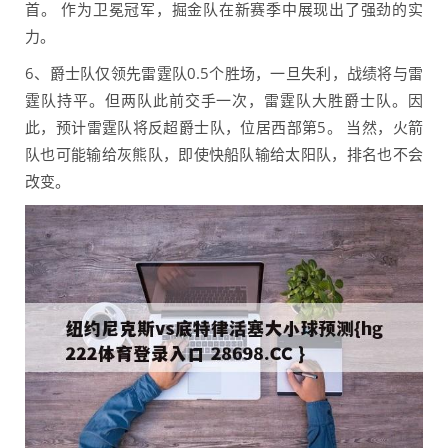
首。 作为卫冕冠军，掘金队在新赛季中展现出了强劲的实
力。
6、爵士队仅领先雷霆队0.5个胜场，一旦失利，战绩将与雷
霆队持平。但两队此前交手一次，雷霆队大胜爵士队。因
此，预计雷霆队将反超爵士队，位居西部第5。 当然，火箭
队也可能输给灰熊队，即使快船队输给太阳队，排名也不会
改变。